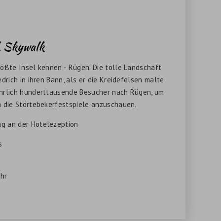
l. Skywalk
ößte Insel kennen - Rügen. Die tolle Landschaft
drich in ihren Bann, als er die Kreidefelsen malte
hrlich hunderttausende Besucher nach Rügen, um
h die Störtebekerfestspiele anzuschauen.
g an der Hotelezeption
s
hr